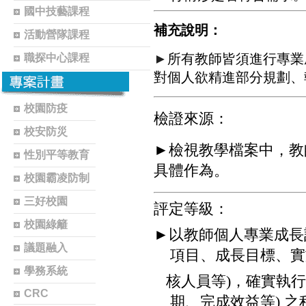
國中技藝課程
補充說明：
活動營隊課程
►
所有教師皆須進行專業
職探中心課程
對個人欲精進部分規
劃、
校園防疫
檢證來源：
校安防災
►
檢視教學檔案中，教
性別平等教育
具體作為。
校園霸凌防制
三好校園
評定等級：
校園綠籬
►
以教師個人專業成長
議題融入
項目、成長目標、實
學務系統
核人員等
)
，確實執行
CRC
期、完成效益等
)
之