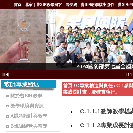
首頁
北家
曹SIR教學播客
尋夢網
曹SIR教學檔案協作
曹SIR(F
|
|
|
|
|
1111-11
2024國防部第七屆全
1111-11111
⏸
◀
11
111
首頁
/
C專業精進與責任
/
C-1
業成長計畫，並確實執行。
11
關於曹SIR教學
1102-111
教學環境與資源
C-1-1-1教師教學檔
1101-110
A課程設計與教學
1101-110
C-1-1-2專業成長計
B班級經營與輔導
曹S