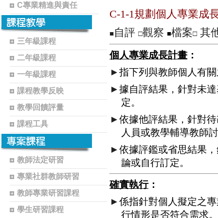
C專業精進與責任
C-1-1規劃個人專業
自評
觀察
檔案
其
■
□
■
□
三年級課程
個人專業成長計畫
：
二年級課程
►
指下列與教師個人有關
一年級課程
►
據自評結果，針對未達
課程教學反映
定。
教學回饋評量
►
依據他評結果，針對待
課程工具
人員或教學輔導教師
►
依據評鑑或省思結果，
教師法定研習
論或自行訂定。
專業社群教師研習
確實執行
：
教師專業研習課程
►
係指針對個人擬定之專
學生研習課程
行情形是否符合需求