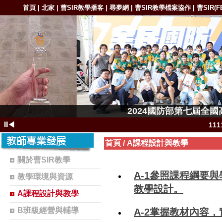
首頁
北家
曹SIR教學播客
尋夢網
曹SIR教學檔案協作
曹SIR(F
|
|
|
|
|
1111-11
2024國防部第七屆全
1111-11111
⏸
◀
11
111
首頁
/
A課程設計與教學
11
關於曹SIR教學
1102-111
A-1參照課程綱要
教學環境與資源
1101-110
教學設計。
A課程設計與教學
1101-110
B班級經營與輔導
A-2掌握教材內容
曹S