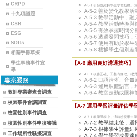
CRPD
A-5-1 引起並維持學生學習動機。(
A-5-2 善於變化教學
十九項議題
A-5-3 教學活動中，
A-5-4 教學活動轉換
CSR
A-5-5 有效掌握時間
ESG
A-5-6 透過發問技巧
SDGs
A-5-7 使用有助於學
A-5-8 根據學生個別
相關手冊草擬
【
A-6 應用良好溝通技巧】
學生事務事件宣
導
A-6-1 板書正確、工整有條理。(教
A-6-2 口語清晰、音
A-6-3 運用肢體語言
教師專業審查會調查
A-6-4 教室走動或眼
校園事件會議調查
【
A-7 運用學習評量評估
校園性別事件調查
A-7-1 教學過程中，適時檢視學生
A-7-2 教學結束後
校園性別事件申復審議
A-7-3 根據學生評
工作場所性騷擾調查
A-7-4 學生學習成果