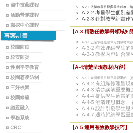
國中技藝課程
A-2-1 依據教學目標與學生程度
A-2-2 考量學生個
活動營隊課程
A-2-3 針對教學計畫
職探中心課程
【A-3 精熟任教學科領域知
A-3-1 正確掌握任教單元的教材內容
校園防疫
A-3-2 有效連結學生
A-3-3 教學內容結合
校安防災
【A-4清楚呈現教材內容】
性別平等教育
校園霸凌防制
A-4-1 說明學習目標及學習重點。(
A-4-2 有組織條理呈
三好校園
A-4-3 清楚講解重要
A-4-4 提供學生適當
校園綠籬
A-4-5 澄清迷思概
議題融入
A-4-6 設計引發學生
A-4-7 適時歸納學習
學務系統
【A-5 運用有效教學技巧】
CRC