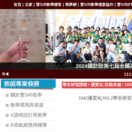
首頁
北家
曹SIR教學播客
尋夢網
曹SIR教學檔案協作
曹SIR(F
|
|
|
|
|
1111-11
2024國防部第七屆全
1111-11111
⏸
◀
11
111
學生研習課程
/
優質化-技能卓越
/
10
11
關於曹SIR教學
1042優質化103-2學生研
1102-111
教學環境與資源
1101-110
A課程設計與教學
1101-110
B班級經營與輔導
曹S