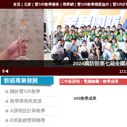
首頁
北家
曹SIR教學播客
尋夢網
曹SIR教學檔案協作
曹SIR(F
|
|
|
|
|
1111-11
2024國防部第七屆全
1111-11111
⏸
◀
11
111
三年級課程
/
電腦繪圖
/
教學成果
11
關於曹SIR教學
1102-111
099教學成果
教學環境與資源
1101-110
A課程設計與教學
1101-110
B班級經營與輔導
曹S