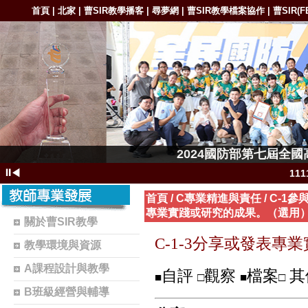
首頁
北家
曹SIR教學播客
尋夢網
曹SIR教學檔案協作
曹SIR(F
|
|
|
|
|
1111-11
2024國防部第七屆全
1111-11111
⏸
◀
11
111
首頁
/
C專業精進與責任
/
C-1
專業實踐或研究的成果。（選用
11
關於曹SIR教學
1102-111
C-1-3分享或發表
教學環境與資源
1101-110
A課程設計與教學
自評
觀察
檔案
其
■
□
■
1101-110
□
B班級經營與輔導
曹S