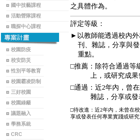
之具體作為。
國中技藝課程
活動營隊課程
評定等級：
職探中心課程
►
以教師能透過校內外
刊、雜誌，分享與發
校園防疫
重點。
校安防災
□推薦：除符合通過等
性別平等教育
上，或研究成果
校園霸凌防制
□通過：近
2
年內，曾在
三好校園
雜誌，分享或發
校園綠籬
□待改進：近
2
年內，未曾在校
議題融入
享或發表任何專業實踐或研究
學務系統
CRC