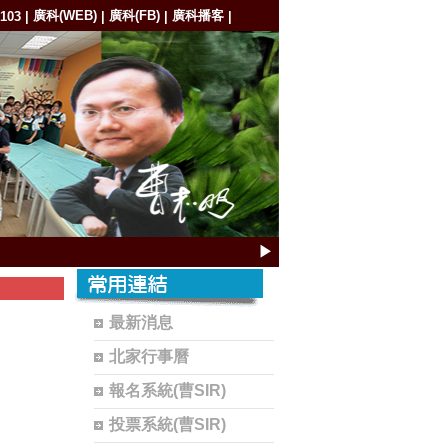
廣科(WEB)
廣科(FB)
廣科播客
103
|
|
|
|
▶
最新消息
北家行事曆
報名系統(曹SIR)
投票系統(曹SIR)