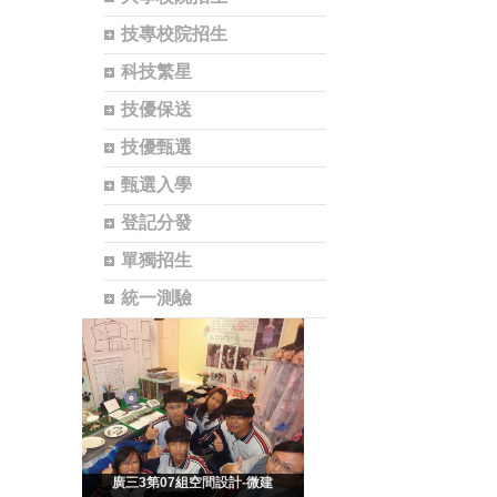
技專校院招生
科技繁星
技優保送
技優甄選
甄選入學
登記分發
單獨招生
統一測驗
廣三3第07組空間設計-微建