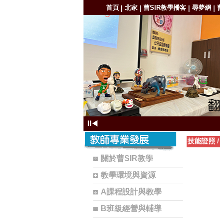
首頁
北家
曹SIR教學播客
尋夢網
|
|
|
|
⏸
◀
技能證照
關於曹SIR教學
教學環境與資源
A課程設計與教學
B班級經營與輔導