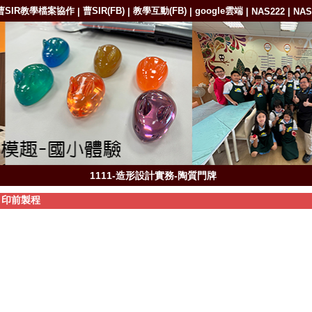
曹SIR教學檔案協作
曹SIR(FB)
教學互動(FB)
google雲端
|
|
|
|
NAS222
|
NAS
1111-1111208彰藝中課程體驗-玻璃瓶彩繪
1111-1111111優A3深化教師教學專業-樂陶陶-陶碗
1111-造形設計實務-翻模
1111-造形設計實務-陶質門牌
1101-造形設計實務-陶碗
/
印前製程
1102-1110527優A2造形微創育成-玻璃花器
1101-1101211優A2造形微創育成-陶質門牌
1101-1101124優A2造形微創育成-陶質餐盤
曹SIR教學平台 歡迎指導