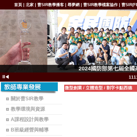
首頁
北家
曹SIR教學播客
尋夢網
曹SIR教學檔案協作
曹SIR(F
|
|
|
|
|
1111-11
2024國防部第七屆全
1111-11111
⏸
◀
11
111
微型創業
/
立體造型
/
割字卡點西德
11
關於曹SIR教學
1102-111
教學環境與資源
1101-110
A課程設計與教學
1101-110
B班級經營與輔導
曹S