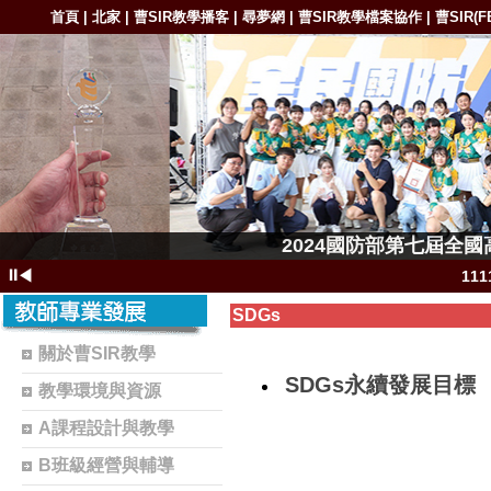
首頁
北家
曹SIR教學播客
尋夢網
曹SIR教學檔案協作
曹SIR(F
|
|
|
|
|
1111-11
2024國防部第七屆全
1111-11111
⏸
◀
11
111
SDGs
11
關於曹SIR教學
1102-111
SDGs永續發展目標
教學環境與資源
1101-110
A課程設計與教學
1101-110
B班級經營與輔導
曹S