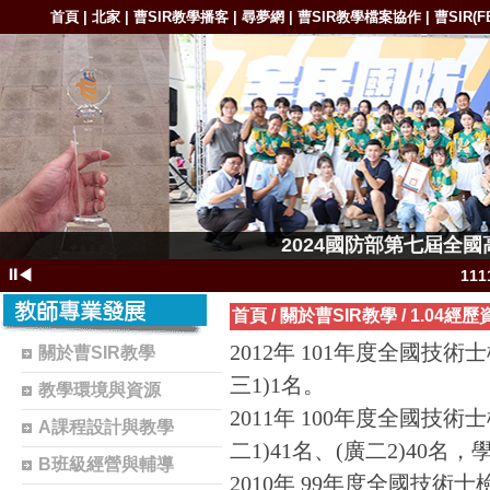
首頁
北家
曹SIR教學播客
尋夢網
曹SIR教學檔案協作
曹SIR(F
|
|
|
|
|
1111-11
2024國防部第七屆全
1111-11111
⏸
◀
11
111
首頁
/
關於曹SIR教學
/
1.04經歷
11
2012年 101年度全國技
關於曹SIR教學
1102-111
三1)1名。
教學環境與資源
1101-110
2011年 100年度全國技
A課程設計與教學
1101-110
二1)41名、(廣二2)40名
B班級經營與輔導
曹S
2010年 99年度全國技術