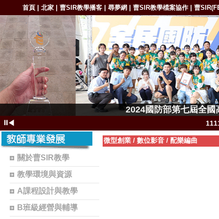
首頁
北家
曹SIR教學播客
尋夢網
曹SIR教學檔案協作
曹SIR(F
|
|
|
|
|
1111-11
2024國防部第七屆全
1111-11111
⏸
◀
11
111
微型創業
/
數位影音
/
配樂編曲
11
關於曹SIR教學
1102-111
教學環境與資源
1101-110
A課程設計與教學
1101-110
B班級經營與輔導
曹S