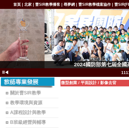
首頁
北家
曹SIR教學播客
尋夢網
曹SIR教學檔案協作
曹SIR(F
|
|
|
|
|
1111-11
2024國防部第七屆全
1111-11111
⏸
◀
11
111
微型創業
/
平面設計
/
影像去背
11
關於曹SIR教學
1102-111
教學環境與資源
1101-110
A課程設計與教學
1101-110
B班級經營與輔導
曹S