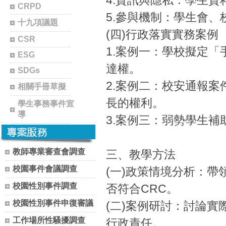
4.資訊與隱私：學生
CRPD
5.參與機制：學生會
十九項議題
(四)行政落實實務案例
CSR
1.案例一：學校擬定
ESG
達權。
SDGs
2.案例二：校安通報
相關手冊草擬
長的權利。
學生事務事件宣
導
3.案例三：弱勢學生
教師專業審查會調查
三、教學方法
校園事件會議調查
(一)政策情境分析：
校園性別事件調查
否符合CRC。
校園性別事件申復審議
(二)案例研討：討論
工作場所性騷擾調查
行政責任。