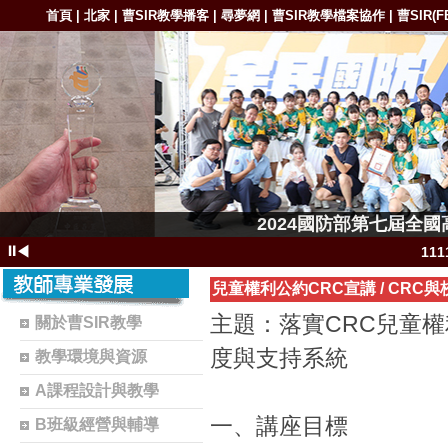
首頁
北家
曹SIR教學播客
尋夢網
曹SIR教學檔案協作
曹SIR(F
|
|
|
|
|
1111-11
2024國防部第七屆全
1111-11111
⏸
◀
11
111
兒童權利公約CRC宣講
/
CRC與
11
主題：落實CRC兒童權
關於曹SIR教學
1102-111
度與支持系統
教學環境與資源
1101-110
A課程設計與教學
1101-110
一、講座目標
B班級經營與輔導
曹S