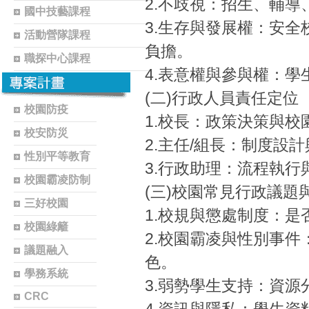
2.不歧視：招生、輔
國中技藝課程
3.生存與發展權：安
活動營隊課程
負擔。
職探中心課程
4.表意權與參與權：
(二)行政人員責任定位
校園防疫
1.校長：政策決策與校
校安防災
2.主任/組長：制度設
性別平等教育
3.行政助理：流程執行
校園霸凌防制
(三)校園常見行政議題
三好校園
1.校規與懲處制度：
校園綠籬
2.校園霸凌與性別事
議題融入
色。
學務系統
3.弱勢學生支持：資
CRC