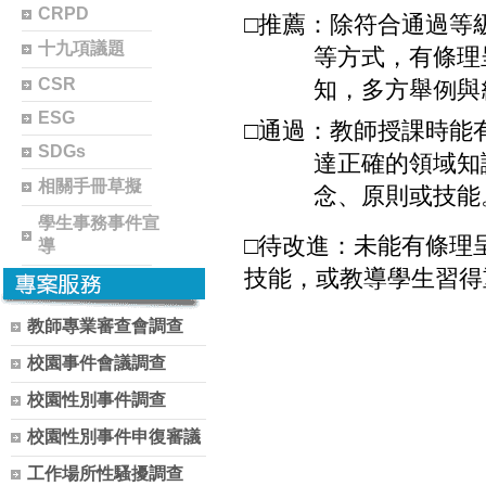
CRPD
□推薦：除符合通過等
十九項議題
等方式，有條理
CSR
知，多方舉例與
ESG
□通過：教師授課時能
SDGs
達正確的領域知
相關手冊草擬
念、原則或技能
學生事務事件宣
□待改進：未能有條理
導
技能，或教導學生習得
教師專業審查會調查
校園事件會議調查
校園性別事件調查
校園性別事件申復審議
工作場所性騷擾調查