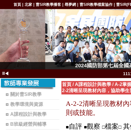
首頁
北家
曹SIR教學播客
尋夢網
曹SIR教學檔案協作
曹SIR(F
|
|
|
|
|
1111-11
2024國防部第七屆全
1111-11111
⏸
◀
11
111
首頁
/
A課程設計與教學
/
A-2
2-2清晰呈現教材內容，協助學
11
關於曹SIR教學
1102-111
A-2-2
清晰呈現教材內
教學環境與資源
1101-110
則或技能。
A課程設計與教學
1101-110
B班級經營與輔導
自評
觀察
檔案
其
曹S
■
■
□
□