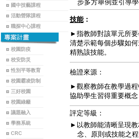
步多方舉例並引導學
國中技藝課程
活動營隊課程
技能
：
職探中心課程
►
指
教師對該單元所要
清楚示範每個步驟如何
校園防疫
精熟該技能。
校安防災
性別平等教育
檢證來源：
校園霸凌防制
►
觀察教師在教學過程
三好校園
協助學生習得重要概念
校園綠籬
評定等級：
議題融入
學務系統
►
以教師能清晰呈現教
念、原則或技能之程
CRC