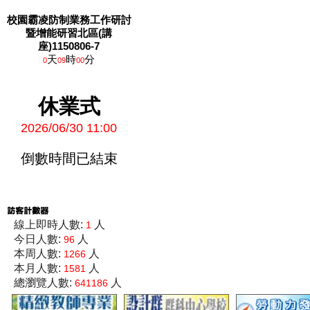
校園霸凌防制業務工作研討
暨增能研習北區(講
座)1150806-7
天
時
分
0
09
00
休業式
2026/06/30 11:00
倒數時間已結束
線上即時人數:
人
1
今日人數:
人
96
本周人數:
人
1266
本月人數:
人
1581
總瀏覽人數:
人
641186