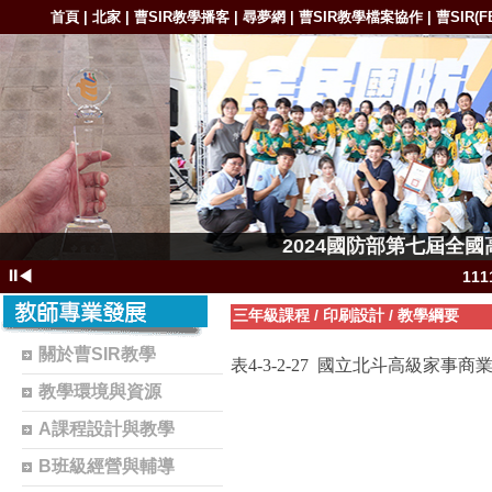
首頁
北家
曹SIR教學播客
尋夢網
曹SIR教學檔案協作
曹SIR(F
|
|
|
|
|
1111-11
2024國防部第七屆全
1111-11111
⏸
◀
11
111
三年級課程
/
印刷設計
/
教學綱要
11
關於曹SIR教學
表
4-3-2
-27
國立北斗高級家事商業
1102-111
教學環境與資源
1101-110
A課程設計與教學
1101-110
B班級經營與輔導
曹S