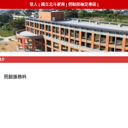
登入
國立北斗家商
勞動部檢定專區
|
|
|
簡介
照顧服務科