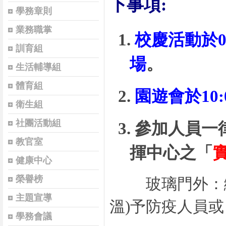
下事項
:
學務章則
業務職掌
1.
校慶活動於0
訓育組
場
。
生活輔導組
體育組
2.
園遊會於
10:
衛生組
社團活動組
3.
參加人員一
教官室
揮中心之「
健康中心
榮譽榜
玻璃門外：繳
主題宣導
溫)
予防疫人員
或
學務會議