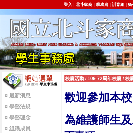
登入
北斗家商
學務處
訓育組
衛
|
|
|
|
校慶活動
/
109-72周年校慶
/
校
歡迎參加本校
最新消息
學務法規
為維護師生及
學務理念
組織成員