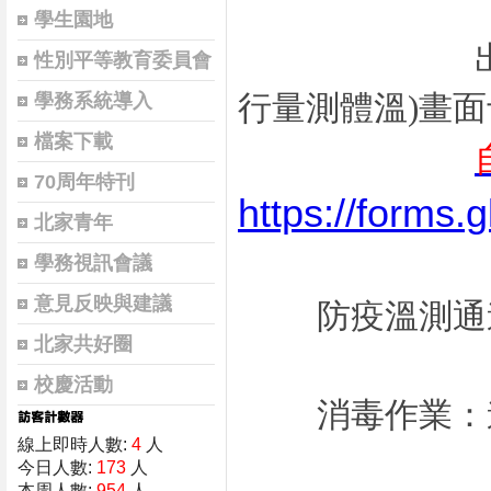
學生園地
出示登
性別平等教育委員會
行量測體溫)
畫面
學務系統導入
檔案下載
70周年特刊
https://form
北家青年
學務視訊會議
意見反映與建議
防疫溫測通道：
北家共好圈
校慶活動
消毒作業：進
線上即時人數:
4
人
今日人數:
173
人
本周人數:
954
人