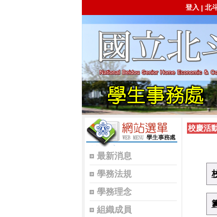
登入
北
|
校慶活
最新消息
學務法規
學務理念
組織成員