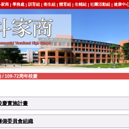
斗家商
學務處
訓育組
衛生組
體育組
生輔組
社團活動組
健康中
|
|
|
|
|
|
|
動
/
109-72周年校慶
校慶實施計畫
籌備委員會組織