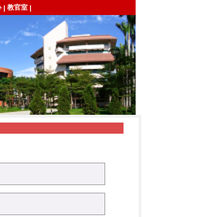
心
教官室
|
|