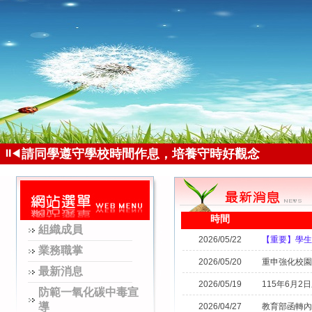
多查證勿貪小便宜，別變成詐騙目標，也不要淪為詐
⏸
請同學遵守學校時間作息，培養守時好觀念
◀
紫錐花運動 攜手反毒 健康幸福
時間
組織成員
2026/05/22
【重要】學生
業務職掌
2026/05/20
重申強化校園
最新消息
2026/05/19
115年6月
防範一氧化碳中毒宣
導
2026/04/27