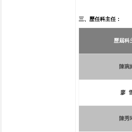
三、歷任科主任：
歷屆科
陳琬
廖 
陳秀