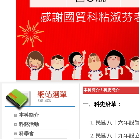
本科簡介
/
科史簡介
一、科史沿革：
本科簡介
民國八十六年設
科務活動
科學會
民國八十九年設