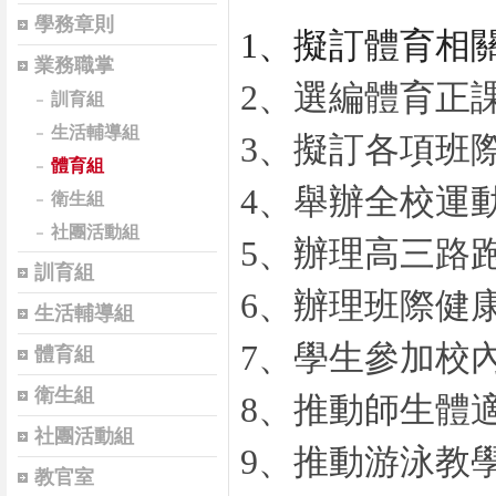
學務章則
1、擬訂體育相
業務職掌
2、選編體育正
訓育組
生活輔導組
3、擬訂各項班
體育組
4、舉辦全校運
衛生組
社團活動組
5、辦理高三路
訓育組
6、辦理班際健
生活輔導組
7、學生參加校
體育組
衛生組
8、推動師生體
社團活動組
9、推動游泳教
教官室