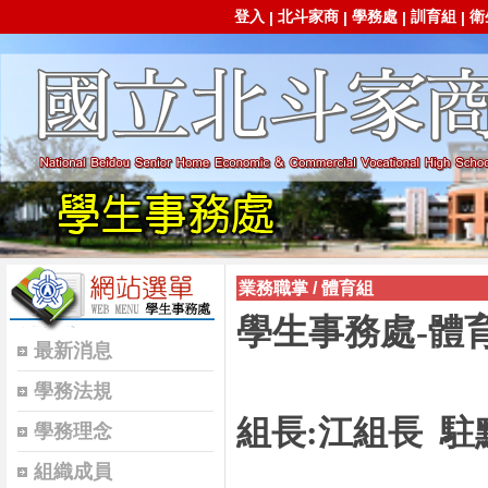
登入
北斗家商
學務處
訓育組
衛
|
|
|
|
業務職掌
/
體育組
學生事務處-體
最新消息
學務法規
組長:江組長 駐
學務理念
組織成員