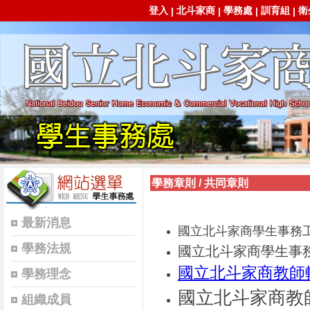
登入
北斗家商
學務處
訓育組
衛
|
|
|
|
學務章則
/
共同章則
最新消息
國立北斗家商學生事務
學務法規
國立北斗家商學生事
國立北斗家商教師
學務理念
國立北斗家商教
組織成員