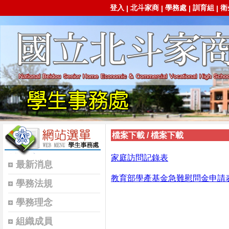
登入
北斗家商
學務處
訓育組
衛
|
|
|
|
檔案下載
/
檔案下載
家庭訪問記錄表
最新消息
教育部學產基金急難慰問金申請表(
學務法規
學務理念
組織成員