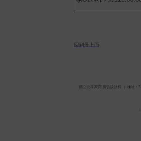
回到最上面
國立北斗家商 廣告設計科 ｜ 地址：521彰