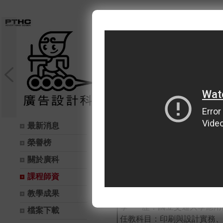
最新消息
課程師資
榮譽榜
廣科－師資
關於廣科
課程師資
陳
O
方
教學成果
現 任：教師兼 科主任 (分機
學 歷：國立交通大學應
檔案下載
任教科目：印刷與設計實務