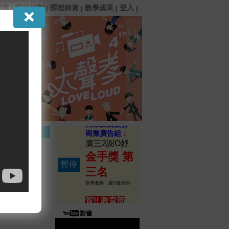
習處
課程規劃
課程師資
教學成果
登入
|
|
|
|
|
賀!! 全國111
學年
商業技藝競賽
商業廣告組
：
廣三2謝O妤
金手獎 第
暫停
三名
指導老師：嚴O隆老師
賀!! 教育部
111學年
孝道教育:大聲
說『孝』