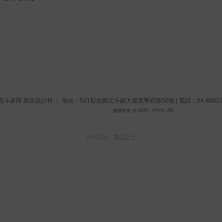
斗家商 廣告設計科 ｜ 地址：521彰化縣北斗鎮大道里學府路50號 | 電話：04-8882224 #
版權所有 @ 2020 . PTHC AD
網頁設計：
數位果子