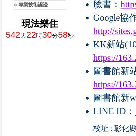
臉書：
htt
專業技術認證
Google
現法樂住
http://site
542
22
30
57
天
時
分
秒
KK新站(104
https://163
圖書館新站(1
https://163
圖書館新we
LINE ID：y
校址 : 彰化