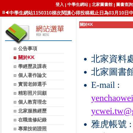
登入
中學生網站
北家圖書館
圖書查詢W
|
|
|
中學生網站1150313梯次小論文投稿截止日為03月13日中午1
⏸
◀
中學生網站1150310梯次閱讀心得投稿截止日為03月10日中午
中學生網站 https://www.shs.edu.tw
關於KK
北家圖書館 https://www.pthc.chc.edu.tw/ischool/publis
北家圖書館Webopac https://163.23.171.95/webopac
公告事項
北家資料處理
關於KK
學經歷及課表
北家圖書館主
個人著作論文
E-mail :
實習老師選手
精彩照片回顧
yenchaowe
個人教育理念
ycwei.tw@
北家服務經歷
在職進修紀錄
雅虎帳號
專業技術證照