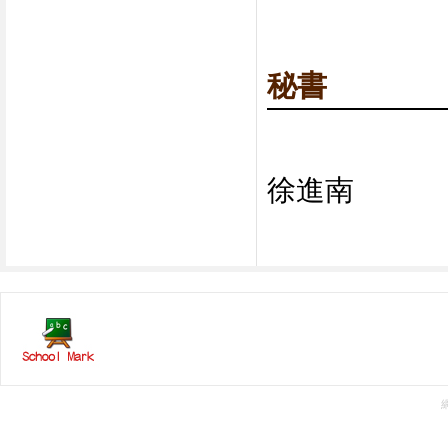
秘書
徐進南