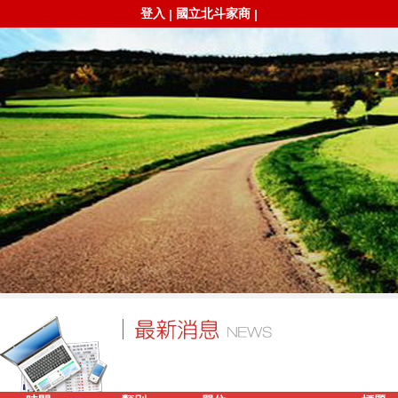
登入
國立北斗家商
|
|