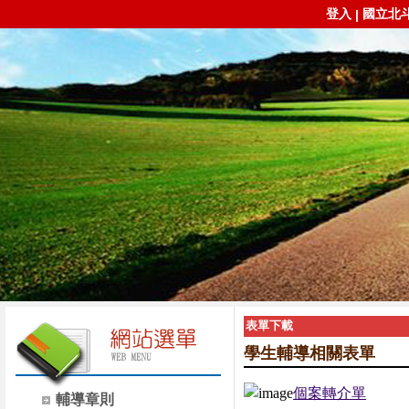
登入
國立北
|
表單下載
學生輔導相關表單
個案轉介單
輔導章則