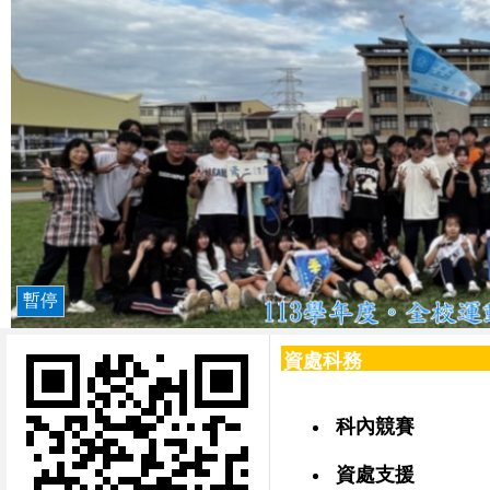
暫停
資處科務
科內競賽
資處支援