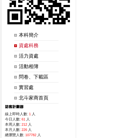
本科簡介
資處科務
活力資處
活動相簿
問卷、下載區
實習處
北斗家商首頁
線上即時人數:
人
1
今日人數:
人
61
本周人數:
人
212
本月人數:
人
226
總瀏覽人數:
人
107782