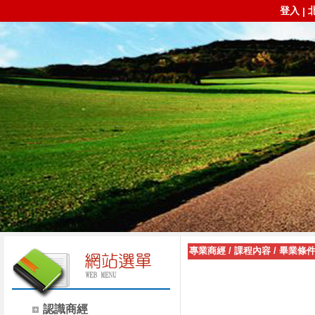
登入
|
專業商經
/
課程內容
/
畢業條
認識商經