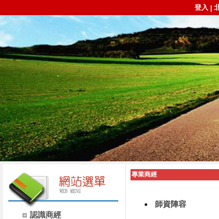
登入
|
專業商經
師資陣容
認識商經