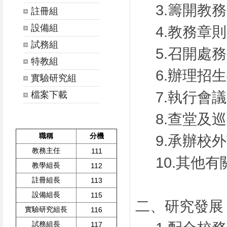
3.籌開教
註冊組
設備組
4.教務章
試務組
5.召開處
特教組
6.辦理招
實驗研究組
7.執行會
檔案下載
8.查堂及
職稱
分機
9.承辦校
教務主任
111
10.其他
教學組長
112
註冊組長
113
設備組長
115
二、研究發展
實驗研究組長
116
試務組長
117