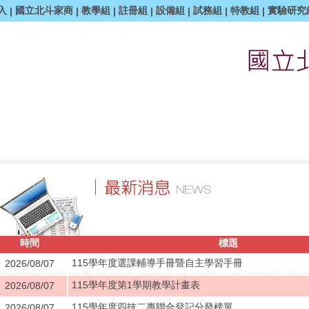
入
國立北斗家商
教學組
註冊組
設備組
試務組
特教組
實驗研究
|
|
|
|
|
|
|
時間
標題
115學年度選課輔導手冊暨自主學習手冊
2026/08/07
115學年度第1學期教學計畫表
2026/08/07
115學年度四技二專聯合登記分發榜單
2026/08/07