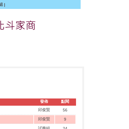
組
|
發佈
點閱
邱俊賢
56
邱俊賢
9
試務組
24