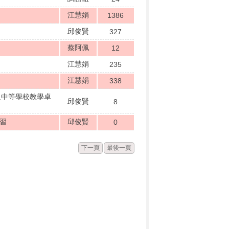
江慧娟
1386
邱俊賢
327
蔡阿佩
12
江慧娟
235
江慧娟
338
級中等學校教學卓
邱俊賢
8
研習
邱俊賢
0
下一頁
最後一頁