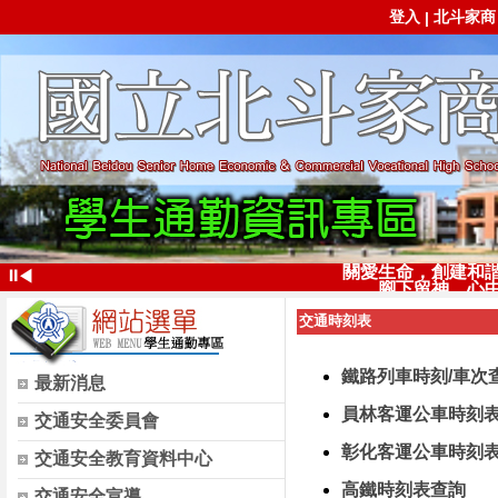
登入
北斗家商
|
關愛生命，創建和
⏸
◀
腳下留神，心
交通時刻表
鐵路列車時刻/車次
最新消息
員林客運公車時刻
交通安全委員會
彰化客運公車時刻
交通安全教育資料中心
高鐵時刻表查詢
交通安全宣導