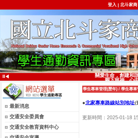
登入
北斗家商
|
關愛生命，創建和
⏸
◀
腳下留神，心
學生專車管理(歷年)
/
學生專車管
●
北家專車路線站別地址
最新消息
交通安全委員會
更新時間：2025-01-18 1
交通安全教育資料中心
交通安全宣導