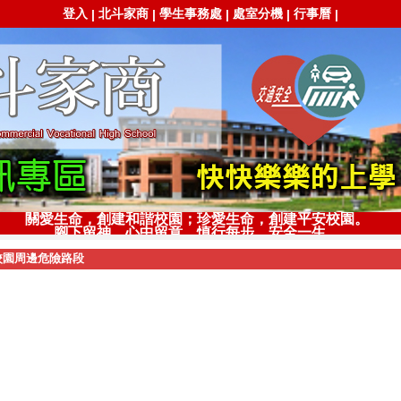
登入
北斗家商
學生事務處
處室分機
行事曆
|
|
|
|
|
關愛生命，創建和諧校園；珍愛生命，創建平安校園。
腳下留神，心中留意，慎行每步，安全一生。
校園周邊危險路段