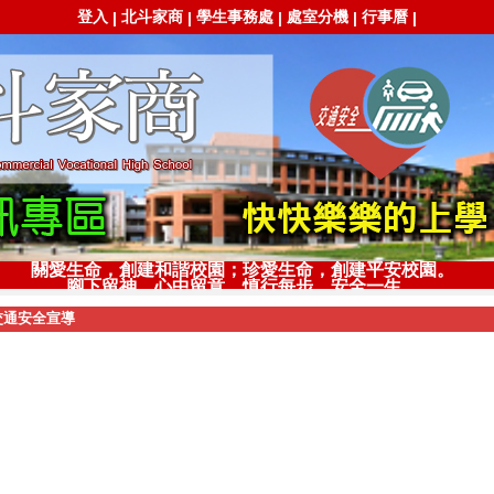
登入
北斗家商
學生事務處
處室分機
行事曆
|
|
|
|
|
關愛生命，創建和諧校園；珍愛生命，創建平安校園。
腳下留神，心中留意，慎行每步，安全一生。
交通安全宣導