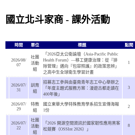
國立北斗家商 - 課外活動
時間
單位
標題
點閱
「2026亞太公衛論壇（Asia-Pacific Public
社團
2026/08/
Health Forum）—移工健康治理：從『排
1
活動
07
除管理』邁向『包容照護』的政策思辨」
組
之高中生全球衛生學習計畫
招募志工參與由臺南青年志工中心舉辦之
2026/07/
訓育
3
「年度主題式服務方案：漫遊古都走讀在
31
組
400年後」
2026/07/
特教
國立東華大學特殊教育學系招生宣傳海報
2
29
組
1份
社團
2026/07/
「2026 開源空間資訊於國家韌性應用黑客
8
活動
22
松競賽（OSSInt 2026）」
組