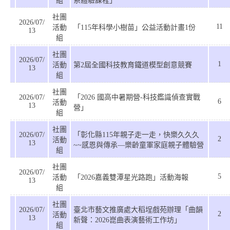
組
系體驗課程」
社團
2026/07/
11
活動
「115年科學小樹苗」公益活動計畫1份
13
組
社團
2026/07/
1
活動
第2屆全國科技教育鐵道模型創意競賽
13
組
社團
2026/07/
「2026 國高中暑期營-科技鑑識偵查實戰
6
活動
13
營」
組
社團
2026/07/
「彰化縣115年親子走一走，快樂久久久
2
活動
13
~~感恩與傳承—樂齡童軍家庭親子體驗營
組
社團
2026/07/
5
活動
「2026嘉義雙潭星光路跑」活動海報
13
組
社團
2026/07/
臺北市藝文推廣處大稻埕戲苑辦理「曲韻
2
活動
13
新聲：2026崑曲表演藝術工作坊」
組