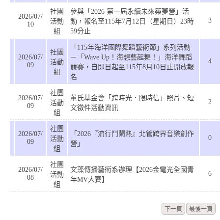
社團
參與「2026 第一屆永續未來築夢營」活
2026/07/
3
活動
動，報名至115年7月12日（星期日）23時
10
組
59分止
「115年海洋國際舞蹈藝術節」系列活動
社團
2026/07/
－「Wave Up！海想藝起舞！」海洋舞蹈
4
活動
09
競賽，自即日起至115年8月10日止開放報
組
名
社團
2026/07/
董氏基金會「跨時光．限時信」照片、短
2
活動
09
文徵件活動資訊
組
社團
2026/07/
「2026『流行鬥鬧熱』北管跨界音樂創作
0
活動
09
營」
組
社團
2026/07/
文藻傳播藝術系辦理【2026金電光全國青
6
活動
08
年MV大賽】
組
下一頁
最後一頁