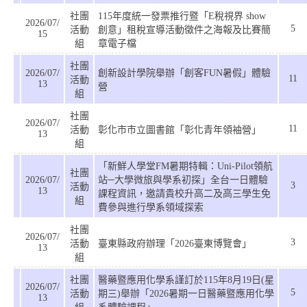
社團
115年度統一發票推行暨「E稅視界 show
2026/07/
5
活動
創意」租稅宣導活動徵件之海報及比賽簡
15
組
章電子檔
社團
2026/07/
創新設計學院舉辦「創客FUN暑假」體驗
11
活動
13
營
組
社團
2026/07/
11
活動
彰化市市立圖書館「彰化青年領袖營」
13
組
「新鮮人學堂FM暑期特輯：Uni-Pilot領航
社團
2026/07/
站─大學微旅與學系初探」全台一日體驗
3
活動
13
課程資訊，邀請貴校升高二及高三學生免
組
費參與進行學系領域探索
社團
2026/07/
3
活動
臺東縣政府辦理「2026臺東博覽會」
13
組
社團
醫藥暨應用化學系謹訂於115年8月19日(星
2026/07/
5
活動
期三)舉辦「2026暑期一日醫藥暨應用化學
13