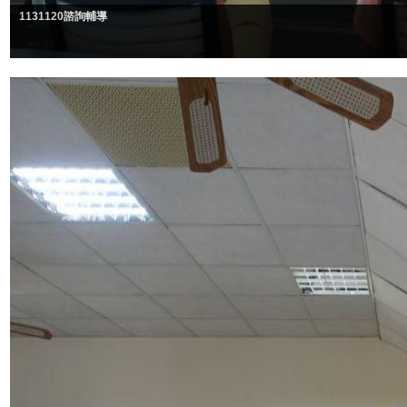
1131120諮詢輔導