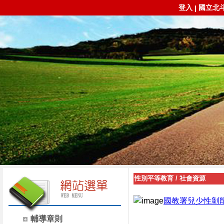
登入
國立北
|
性別平等教育
/
社會資源
國教署兒少性剝
輔導章則