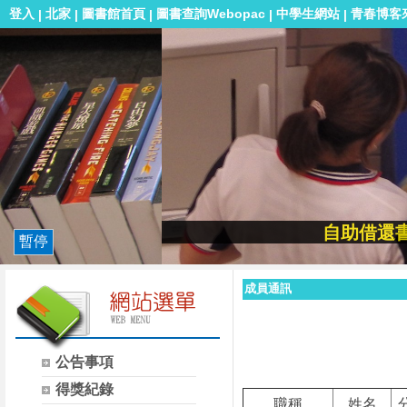
登入
北家
圖書館首頁
圖書查詢Webopac
中學生網站
青春博客
|
|
|
|
|
自助借還書機
暫停
成員通訊
公告事項
得獎紀錄
職稱
姓名