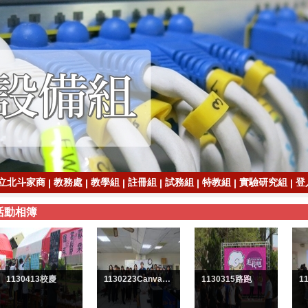
立北斗家商
教務處
教學組
註冊組
試務組
特教組
實驗研究組
登
|
|
|
|
|
|
|
活動相簿