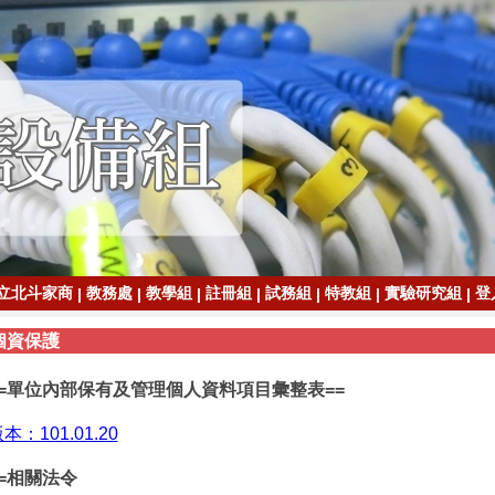
立北斗家商
教務處
教學組
註冊組
試務組
特教組
實驗研究組
登
|
|
|
|
|
|
|
個資保護
==單位內部保有及管理個人資料項目彙整表==
本：101.01.20
==相關法令