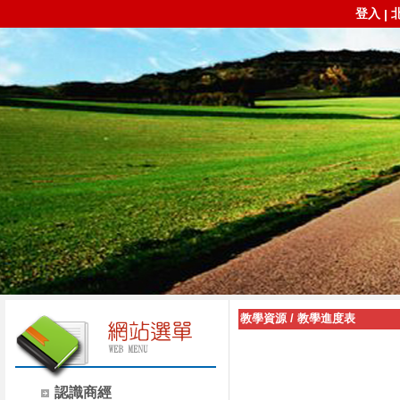
登入
|
教學資源
/
教學進度表
認識商經