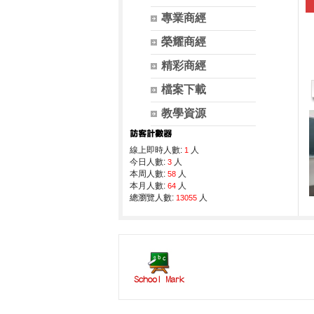
專業商經
榮耀商經
精彩商經
檔案下載
教學資源
線上即時人數:
人
1
今日人數:
人
3
本周人數:
人
58
本月人數:
人
64
總瀏覽人數:
人
13055