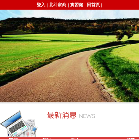
登入
北斗家商
實習處
回首頁
|
|
|
|