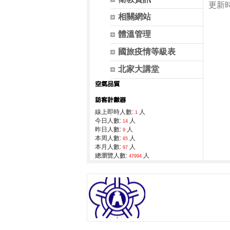
更新時間
相關網站
體溫管理
國旅疫情等級表
北家大講堂
線上即時人數:
人
1
今日人數:
人
14
昨日人數:
人
9
本周人數:
人
85
本月人數:
人
97
總瀏覽人數:
人
47994