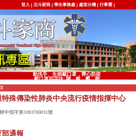
登入
北斗家商
學生事務處
處室分機
行事曆
|
|
|
|
|
勤洗手、生病戴口罩，齊心防疫
戴口罩四字訣: 開、戴、壓、密
文
重特殊傳染性肺炎中央流行疫情指揮中心
肺中指字第1093700031號
育部通報