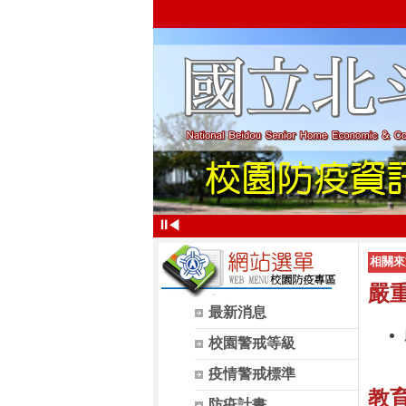
⏸
◀
相關來
嚴
最新消息
校園警戒等級
疫情警戒標準
教
防疫計畫